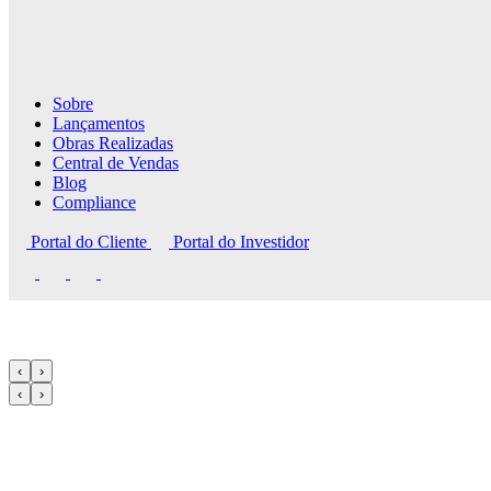
Sobre
Lançamentos
Obras Realizadas
Sobre
Central de Vendas
Lançamentos
Blog
Obras Realizadas
Portal do Corretor
Central de Vendas
Portal do Cliente
Portal do Investidor
Blog
Compliance
Portal do Cliente
Portal do Investidor
‹
›
‹
›